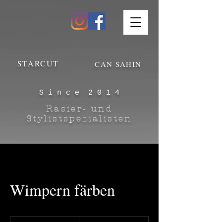
STARCUT
CAN SAHIN
S i n c e 2 0 1 4
Rasier- und
Stylistspezialisten
Wimpern färben
16,00