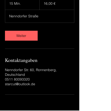
€
15 Min.
1
16,00 €
5
M
Nenndorfer Straße
i
n
.
Weiter
Kontaktangaben
Nenndorfer Str. 60, Ronnenberg,
Deutschland
0511 80093320
starcut@outlook.de