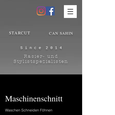
STARCUT
CAN SAHIN
S i n c e 2 0 1 4
Rasier- und
Stylistspezialisten
Maschinenschnitt
Waschen Schneiden Föhnen