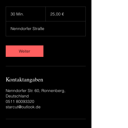
25,00
€
30 Min.
3
25,00 €
0
M
Nenndorfer Straße
i
n
.
Weiter
Kontaktangaben
Nenndorfer Str. 60, Ronnenberg,
Deutschland
0511 80093320
starcut@outlook.de